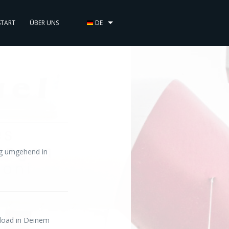
START
ÜBER UNS
DE
ng umgehend in
nload in Deinem