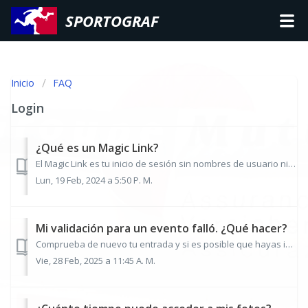
SPORTOGRAF
Inicio
FAQ
Login
¿Qué es un Magic Link?
El Magic Link es tu inicio de sesión sin nombres de usuario ni contraseñas. Recibir Magic Link Puedes solicitar tu Magic Link en cualquier momento y...
Lun, 19 Feb, 2024 a 5:50 P. M.
Mi validación para un evento falló. ¿Qué hacer?
Comprueba de nuevo tu entrada y si es posible que hayas indicado otra dirección de correo electrónico al registrarte para el evento. Si estás seguro de ...
Vie, 28 Feb, 2025 a 11:45 A. M.