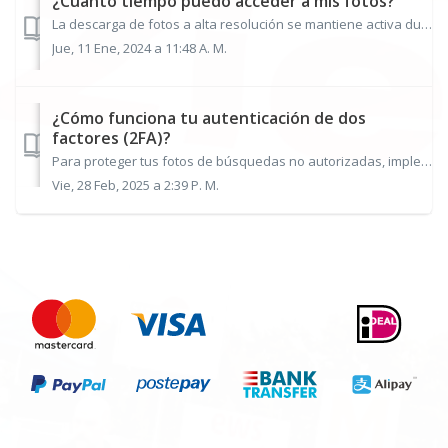
¿Cuánto tiempo puedo acceder a mis fotos?
La descarga de fotos a alta resolución se mantiene activa durante 7 días. Por favor, asegúrate de descargar tus fotos rápidamente y guárdalas. Si las fo...
Jue, 11 Ene, 2024 a 11:48 A. M.
¿Cómo funciona tu autenticación de dos
factores (2FA)?
Para proteger tus fotos de búsquedas no autorizadas, implementamos la autenticación de dos factores (2FA) en muchos eventos. Te pedimos información personal...
Vie, 28 Feb, 2025 a 2:39 P. M.