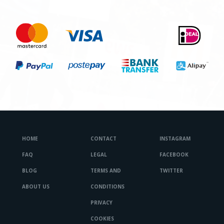
HOME
CONTACT
INSTAGRAM
FAQ
LEGAL
FACEBOOK
BLOG
TERMS AND
TWITTER
ABOUT US
CONDITIONS
PRIVACY
COOKIES