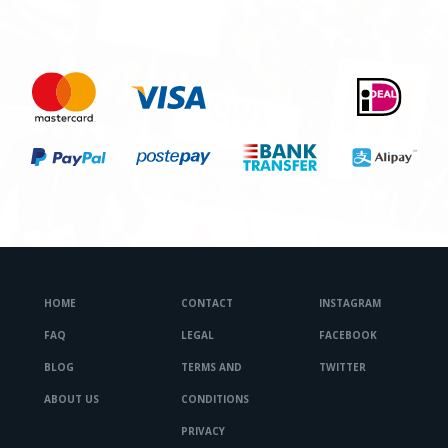
HOME
CONTACT
INSTAGRAM
FAQ
LEGAL
FACEBOOK
BLOG
TERMS AND
TWITTER
ABOUT US
CONDITIONS
PRIVACY